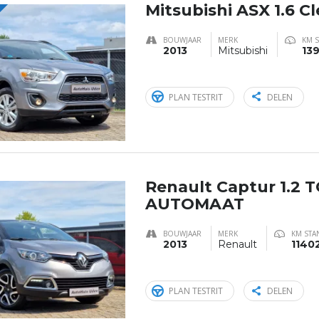
Mitsubishi ASX 1.6 C
BOUWJAAR
MERK
KM 
2013
Mitsubishi
13
PLAN TESTRIT
DELEN
Renault Captur 1.2
AUTOMAAT
BOUWJAAR
MERK
KM STA
2013
Renault
1140
PLAN TESTRIT
DELEN