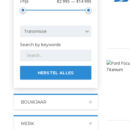
VERKOCHT
Prijs
€2 995 — €14 995
Transmissie
Search by keywords
HERSTEL ALLES
BOUWJAAR
MERK