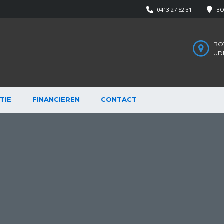
0413 27 52 31
BO
BOV
UD
TIE
FINANCIEREN
CONTACT