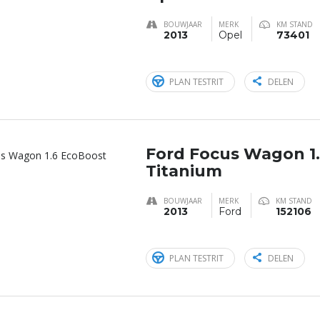
BOUWJAAR
MERK
KM STAND
2013
Opel
73401
PLAN TESTRIT
DELEN
Ford Focus Wagon 1
Titanium
BOUWJAAR
MERK
KM STAND
2013
Ford
152106
PLAN TESTRIT
DELEN