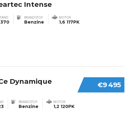
leartec Intense
STAND
BRANDSTOF
MOTOR
9370
Benzine
1,6 117PK
 TCe Dynamique
€9 495
ND
BRANDSTOF
MOTOR
23
Benzine
1,2 120PK