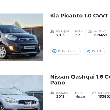
Kia Picanto 1.0 CVV
BOUWJAAR
MERK
KM STAND
2013
Kia
199452
PLAN TESTRIT
DELEN
Nissan Qashqai 1.6 C
Pano
BOUWJAAR
MERK
KM STAN
2013
Nissan
13380