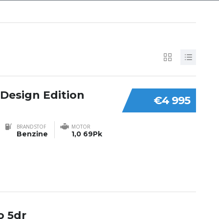
 Design Edition
€4 995
BRANDSTOF
MOTOR
Benzine
1,0 69Pk
o 5dr