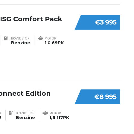
T ISG Comfort Pack
€3 995
BRANDSTOF
MOTOR
Benzine
1,0 69PK
onnect Edition
€8 995
D
BRANDSTOF
MOTOR
2
Benzine
1,6 117PK