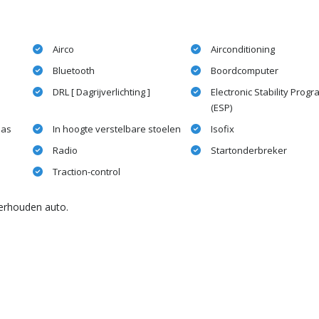
Airco
Airconditioning
Bluetooth
Boordcomputer
DRL [ Dagrijverlichting ]
Electronic Stability Prog
(ESP)
las
In hoogte verstelbare stoelen
Isofix
Radio
Startonderbreker
Traction-control
derhouden auto.