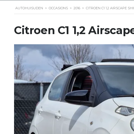
AUTOHUISUDEN
>
OCCASIONS
>
2016
>
CITROEN C1 1,2 AIRSCAPE S
Citroen C1 1,2 Airsca