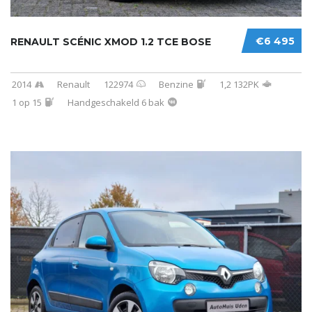
€6 495
RENAULT SCÉNIC XMOD 1.2 TCE BOSE
2014
Renault
122974
Benzine
1,2 132PK
1 op 15
Handgeschakeld 6 bak