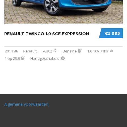
€5 995
RENAULT TWINGO 1.0 SCE EXPRESSION
2014
Renault
76302
Benzine
1,0 16V 71Pk
1 op 23,8
Handgeschakeld
Algemene voorwaarden